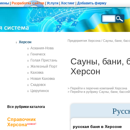
мены
|
Разработка сайтов
|
Услуги
|
Хостинг
|
Добавить фирму
Предприятия Херсона
/
Сауны, бани, бас
Херсон
Аскания-Нова
Геническ
Сауны, бани, 
Голая Пристань
Железный Порт
Херсон
Каховка
Новая Каховка
Скадовск
> Перейти к перечню
компаний Херсона
Цюрупинск
> Перейти в рубрику
Сауны, бани, бассе
Все рубрики каталога
Русс
Справочник
Херсона
новое!
русская баня в Херсоне