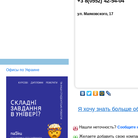
+3 8(0552) 42-54-04
ул. Маяковского, 17
Офисы по Украине
Я хочу знать больше о
Нашли неточность?
Сообщите 
Желаете добавить свою компан