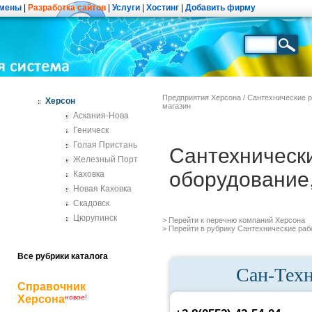
мены
|
Разработка сайтов
|
Услуги
|
Хостинг
|
Добавить фирму
Предприятия Херсона
/
Сантехнические р
Херсон
магазин
Аскания-Нова
Геническ
Голая Пристань
Сантехническ
Железный Порт
оборудование
Каховка
Новая Каховка
Скадовск
Цюрупинск
> Перейти к перечню
компаний Херсона
> Перейти в рубрику
Сантехнические раб
Все рубрики каталога
Сан-Техн
Справочник
Херсона
новое!