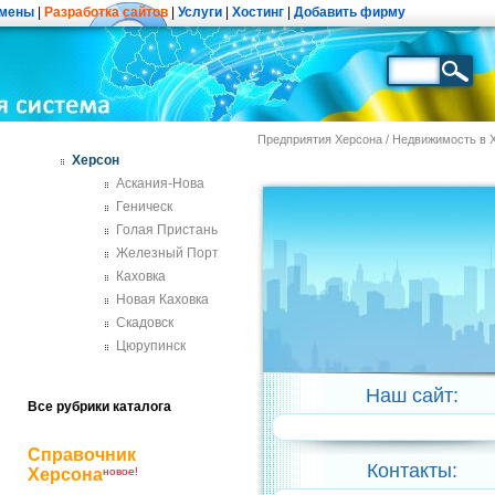
мены
|
Разработка сайтов
|
Услуги
|
Хостинг
|
Добавить фирму
Предприятия Херсона
/
Недвижимость в 
Херсон
Аскания-Нова
Геническ
Голая Пристань
Железный Порт
Каховка
Новая Каховка
Скадовск
Цюрупинск
Наш сайт:
Все рубрики каталога
Справочник
Контакты:
Херсона
новое!